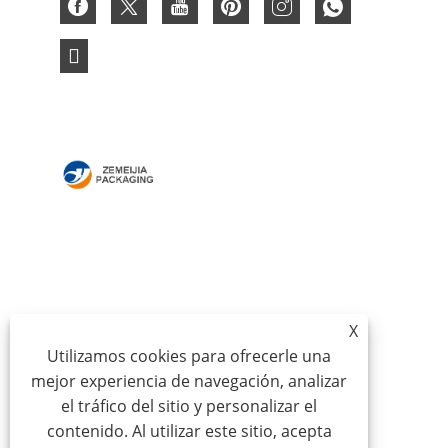
HOGAR
SOBRE NOSOTROS
PRODUCTOS
NOTICIAS
DESCARGAR
ENVIAR CONSULTA
X
CONTÁCTENOS
Utilizamos cookies para ofrecerle una
mejor experiencia de navegación, analizar
Copyright © 2024 Qingdao Zemeijia Packaging
el tráfico del sitio y personalizar el
Products Co., Ltd. - Cajas de cartón corrugado, cajas de
contenido. Al utilizar este sitio, acepta
regalo de cartón, cajas de embalaje de vino - Todos los