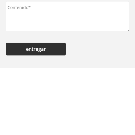
entregar
Contáctenos
Teléfono
+86-18053271162
DIRECCIÓN
No. 166, Yanqing Road, Parque Industrial
Nacional Pozi, Oficina del Subdistrito de