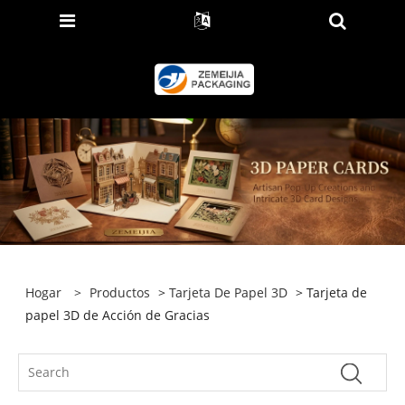
Hogar
>
Productos
>
Tarjeta De Papel 3D
> Tarjeta de
papel 3D de Acción de Gracias