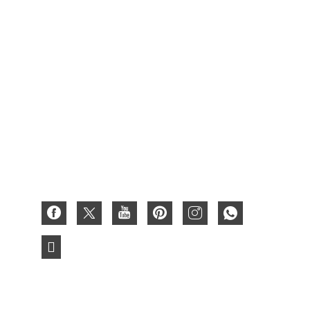
Cartón de embalaje de caja de vino
Caja de frutas
Caja Encerada
Caja de regalo de cartón
Caja de papel
Caja Corrugada
Tarjeta de papel 3D